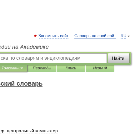
Запомнить сайт
Словарь на свой сайт
RU
едии на Академике
Найти!
Толкования
Переводы
Книги
Игры ⚽
ский словарь
ер
,
центральный
компьютер