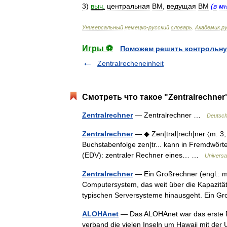
3
)
выч
.
центральная
ВМ
,
ведущая
ВМ
(
в
м
Универсальный
немецко
-
русский
словарь
.
Академик
.
ру
Игры ⚽
Поможем решить контрольну
Zentralrecheneinheit
Смотреть что такое "Zentralrechner
Zentralrechner
— Zentralrechner …
Deutsch
Zentralrechner
— ◆ Zen|tral|rech|ner 〈m. 3;
Buchstabenfolge zen|tr... kann in Fremdwörtern
(EDV): zentraler Rechner eines… …
Universa
Zentralrechner
— Ein Großrechner (engl.: m
Computersystem, das weit über die Kapazitä
typischen Serversysteme hinausgeht. Ein G
ALOHAnet
— Das ALOHAnet war das erste F
verband die vielen Inseln um Hawaii mit der 