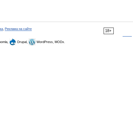
ка
,
Реклама на сайте
18+
omla,
Drupal,
WordPress, MODx.