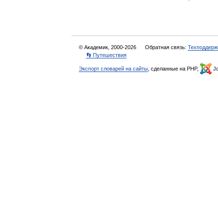
© Академик, 2000-2026
Обратная связь:
Техподдерж
👣 Путешествия
Экспорт словарей на сайты
, сделанные на PHP,
Jo