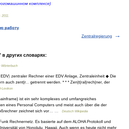
ногомашинном
комплексе
)
.
2011
.
ю работу
Zentralregierung
" в других словарях:
 Wörterbuch
 EDV〉 zentraler Rechner einer EDV Anlage, Zentraleinheit ◆ Die
 auch zent|r... getrennt werden. * * * Zen|t|ral|rech|ner, der
l-Lexikon
ainframe) ist ein sehr komplexes und umfangreiches
ten eines Personal Computers und meist auch über die der
roßrechner zeichnet sich vor… …
Deutsch Wikipedia
unk Rechnernetz. Es basierte auf dem ALOHA Protokoll und
Universität von Honolulu, Hawaii. Auch wenn es heute nicht mehr