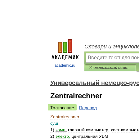
Словари и энциклоп
academic.ru
Универсальный немецко-русский словарь
Универсальный немецко-рус
Zentralrechner
Толкование
Перевод
Zentralrechner
сущ
.
1
)
комп
.
главный
компьютер
,
хост
-
компьют
2
)
электр
.
центральная
УВМ